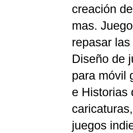
creación d
mas. Juego
repasar las 
Diseño de 
para móvil g
e Historias
caricatura
juegos indi