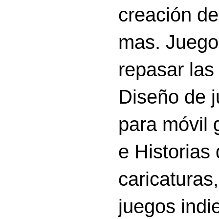
creación d
mas. Juego
repasar las 
Diseño de 
para móvil g
e Historias
caricatura
juegos indi