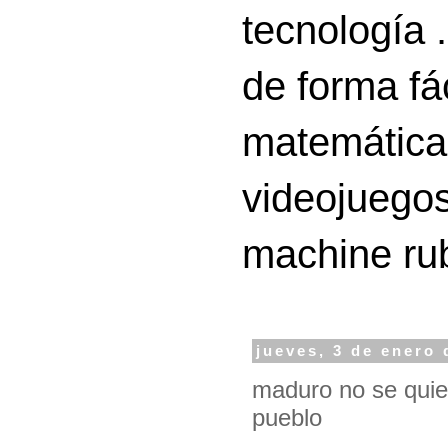
tecnología 
de forma fá
matemáticas
videojuegos
machine ru
jueves, 3 de enero 
maduro no se quier
pueblo