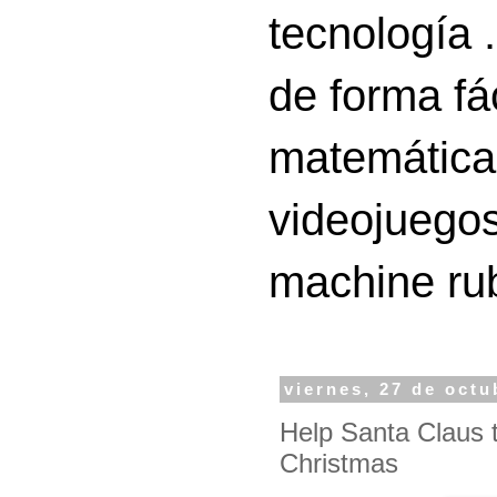
tecnología 
de forma fá
matemáticas
videojuegos
machine ru
viernes, 27 de octu
Help Santa Claus to
Christmas