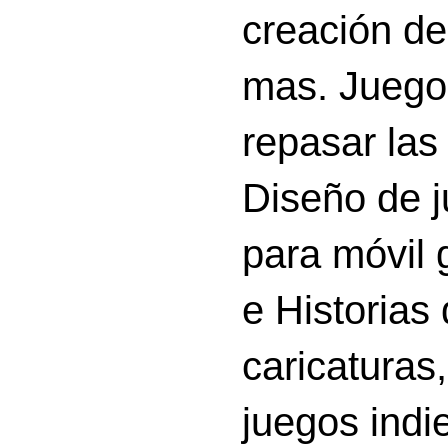
creación d
mas. Juego
repasar las 
Diseño de 
para móvil g
e Historias
caricatura
juegos indi