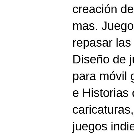
creación d
mas. Juego
repasar las 
Diseño de 
para móvil g
e Historias
caricatura
juegos indi