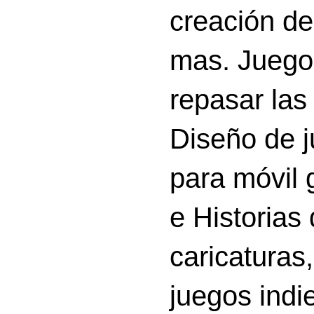
creación d
mas. Juego
repasar las 
Diseño de 
para móvil g
e Historias
caricatura
juegos indi