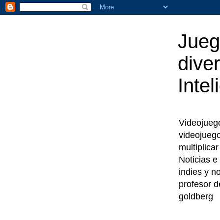
Jueg
diver
Intel
Videojuegos
videojueg
multiplica
Noticias e
indies y n
profesor d
goldberg