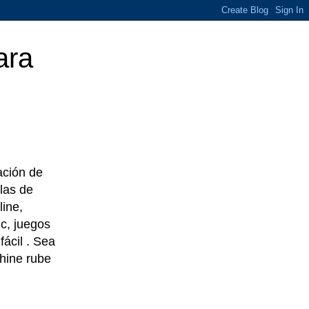
ara
eación de
las de
line,
c, juegos
ácil . Sea
chine rube