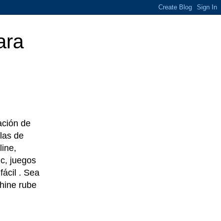
ara
eación de
las de
line,
c, juegos
ácil . Sea
chine rube