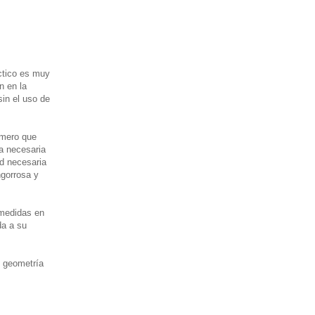
ctico es muy
n en la
sin el uso de
imero que
ca necesaria
ad necesaria
ngorrosa y
 medidas en
da a su
n geometría