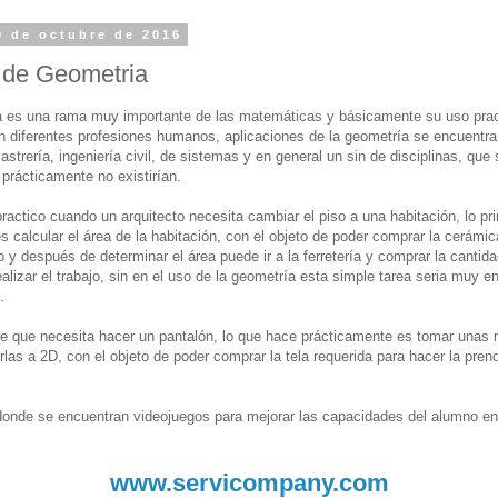
0 de octubre de 2016
 de Geometria
a es una rama muy importante de las matemáticas y básicamente su uso pra
n diferentes profesiones humanos, aplicaciones de la geometría se encuentra
astrería, ingeniería civil, de sistemas y en general un sin de disciplinas, que 
 prácticamente no existirían.
ractico cuando un arquitecto necesita cambiar el piso a una habitación, lo pr
s calcular el área de la habitación, con el objeto de poder comprar la cerámi
o y después de determinar el área puede ir a la ferretería y comprar la cantid
ealizar el trabajo, sin en el uso de la geometría esta simple tarea seria muy e
.
re que necesita hacer un pantalón, lo que hace prácticamente es tomar unas
irlas a 2D, con el objeto de poder comprar la tela requerida para hacer la pren
onde se encuentran videojuegos para mejorar las capacidades del alumno e
www.servicompany.com