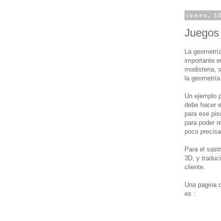
lunes, 1
Juegos
La geometrí
importante e
modisteria, s
la geometría
Un ejemplo p
debe hacer e
para ese pis
para poder r
poco precisa
Para el sast
3D, y traduc
cliente.
Una pagina d
es :