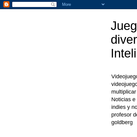
Jueg
diver
Intel
Videojuegos
videojueg
multiplica
Noticias e
indies y n
profesor d
goldberg