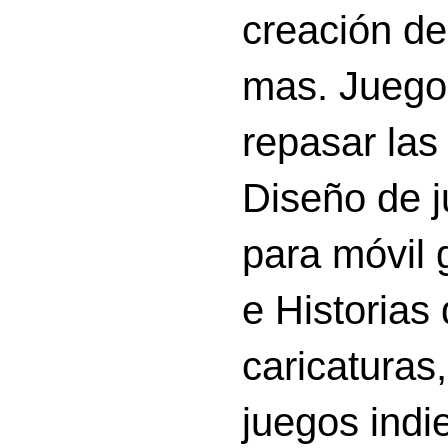
creación d
mas. Juego
repasar las 
Diseño de 
para móvil g
e Historias
caricatura
juegos indi