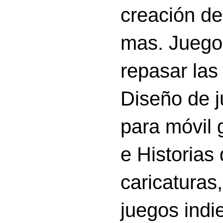
creación d
mas. Juego
repasar las 
Diseño de 
para móvil g
e Historias
caricatura
juegos indi