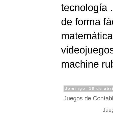
tecnología 
de forma fá
matemáticas
videojuegos
machine ru
domingo, 18 de abr
Juegos de Contabi
Jueg