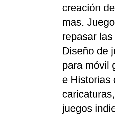
creación d
mas. Juego
repasar las 
Diseño de 
para móvil g
e Historias
caricatura
juegos indi