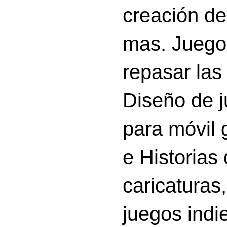
creación d
mas. Juego
repasar las 
Diseño de 
para móvil g
e Historias
caricatura
juegos indi