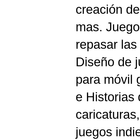
creación d
mas. Juego
repasar las 
Diseño de 
para móvil g
e Historias
caricatura
juegos indi