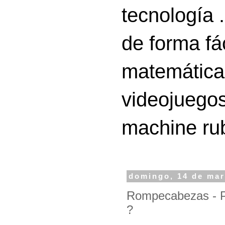
tecnología 
de forma fá
matemáticas
videojuegos
machine ru
domingo, 14 de mar
Rompecabezas - P
?