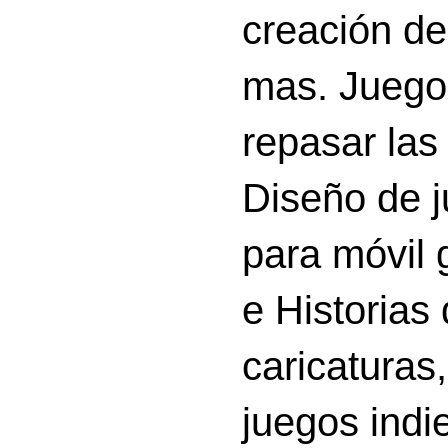
creación d
mas. Juego
repasar las 
Diseño de 
para móvil g
e Historias
caricatura
juegos indi