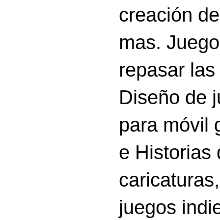
creación d
mas. Juego
repasar las 
Diseño de 
para móvil g
e Historias
caricatura
juegos indi