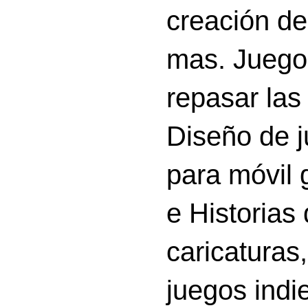
creación d
mas. Juego
repasar las 
Diseño de 
para móvil g
e Historias
caricatura
juegos indi