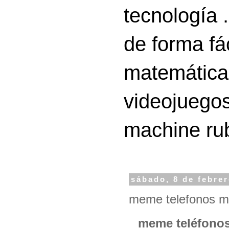
tecnología 
de forma fá
matemáticas
videojuegos
machine ru
sábado, 8 de febre
meme telefonos mo
meme teléfonos