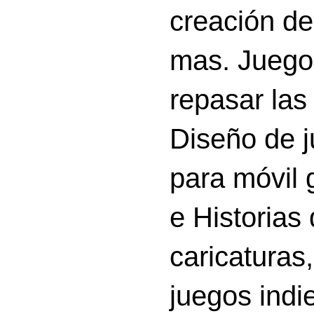
creación d
mas. Juego
repasar las 
Diseño de 
para móvil g
e Historias
caricatura
juegos indi