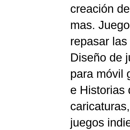
creación d
mas. Juego
repasar las 
Diseño de 
para móvil g
e Historias
caricatura
juegos indi