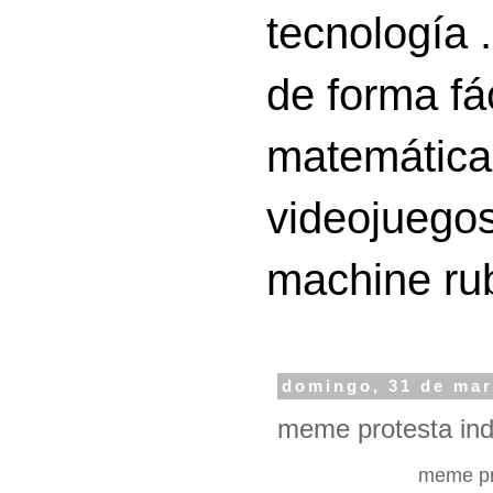
tecnología 
de forma fá
matemáticas
videojuegos
machine ru
domingo, 31 de mar
meme protesta ind
meme pr