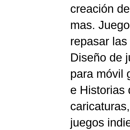
creación d
mas. Juego
repasar las 
Diseño de 
para móvil g
e Historias
caricatura
juegos indi