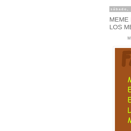
sábado, 
MEME 
LOS M
M