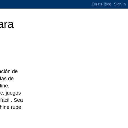
ara
eación de
las de
line,
c, juegos
ácil . Sea
chine rube