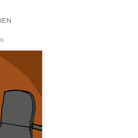
UEN
OS