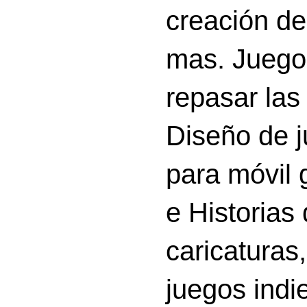
creación d
mas. Juego
repasar las 
Diseño de 
para móvil g
e Historias
caricatura
juegos indi