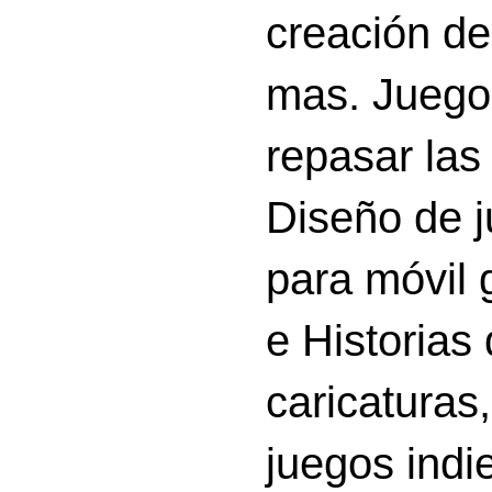
creación d
mas. Juego
repasar las 
Diseño de 
para móvil g
e Historias
caricatura
juegos indi