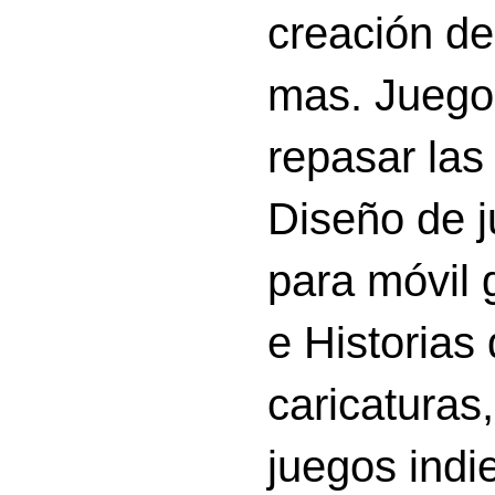
creación d
mas. Juego
repasar las 
Diseño de 
para móvil g
e Historias
caricatura
juegos indi