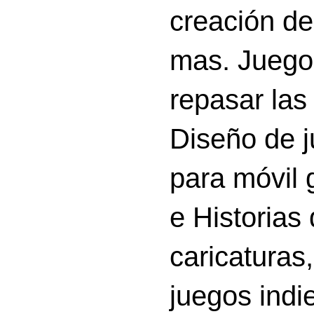
creación d
mas. Juego
repasar las 
Diseño de 
para móvil g
e Historias
caricatura
juegos indi