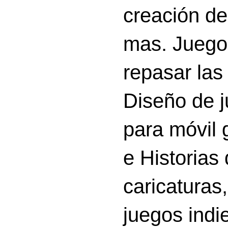
creación d
mas. Juego
repasar las 
Diseño de 
para móvil g
e Historias
caricatura
juegos indi