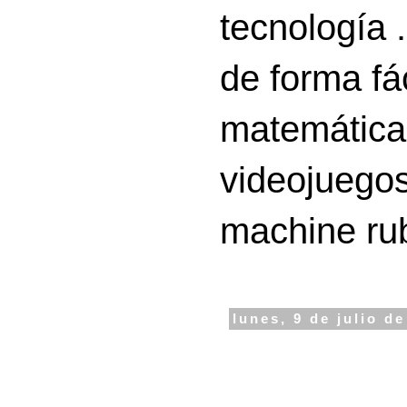
tecnología 
de forma fá
matemáticas
videojuegos
machine ru
lunes, 9 de julio d