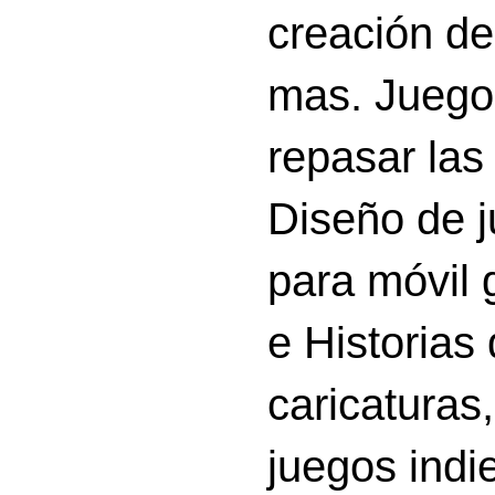
creación d
mas. Juego
repasar las 
Diseño de 
para móvil g
e Historias
caricatura
juegos indi