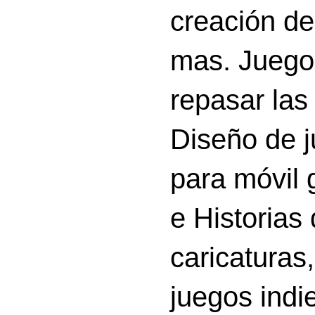
creación d
mas. Juego
repasar las 
Diseño de 
para móvil g
e Historias
caricatura
juegos indi