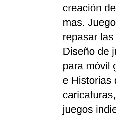
creación d
mas. Juego
repasar las 
Diseño de 
para móvil g
e Historias
caricatura
juegos indi