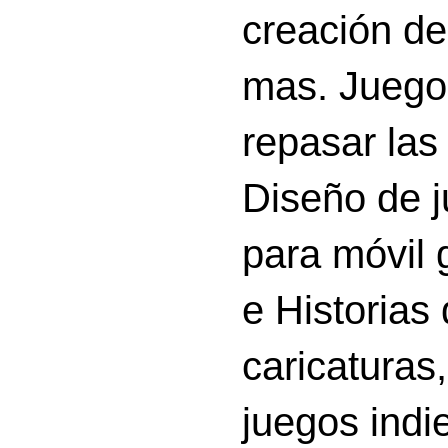
creación d
mas. Juego
repasar las 
Diseño de 
para móvil g
e Historias
caricatura
juegos indi