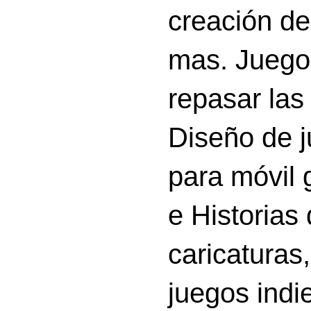
creación d
mas. Juego
repasar las 
Diseño de 
para móvil g
e Historias
caricatura
juegos indi