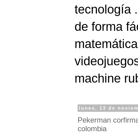
tecnología 
de forma fá
matemáticas
videojuegos
machine ru
lunes, 13 de novie
Pekerman corfirma 
colombia