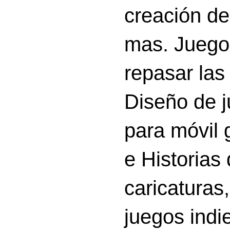
creación d
mas. Juego
repasar las 
Diseño de 
para móvil g
e Historias
caricatura
juegos indi