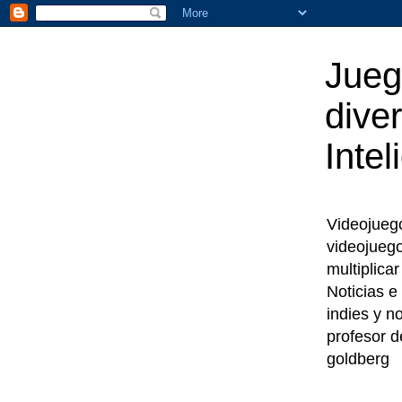
Jueg
diver
Intel
Videojuegos
videojueg
multiplica
Noticias e
indies y n
profesor d
goldberg