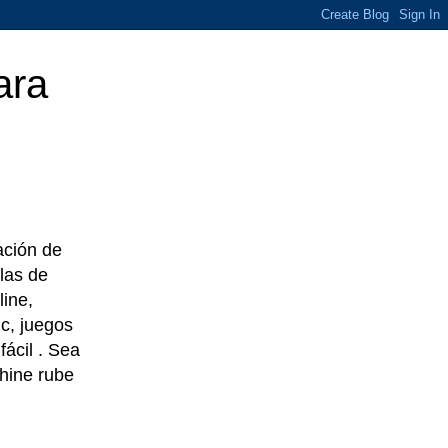
ara
eación de
las de
line,
c, juegos
ácil . Sea
chine rube