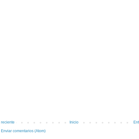
 reciente
Inicio
Ent
:
Enviar comentarios (Atom)