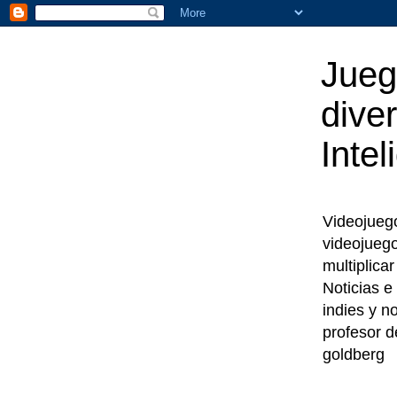
Jueg
diver
Intel
Videojuegos
videojueg
multiplica
Noticias e
indies y n
profesor d
goldberg