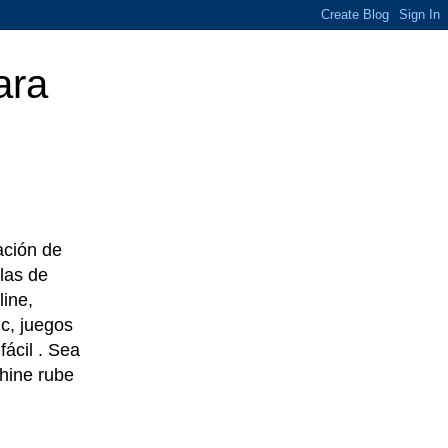
ara
eación de
las de
line,
c, juegos
ácil . Sea
chine rube