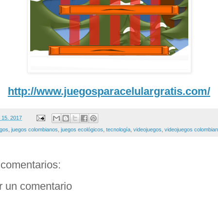
http://www.juegosparacelulargratis.com/
 15, 2017
egos
,
juegos colombianos
,
juegos ecológicos
,
tecnología
,
videojuegos
,
videojuegos colombia
comentarios:
r un comentario