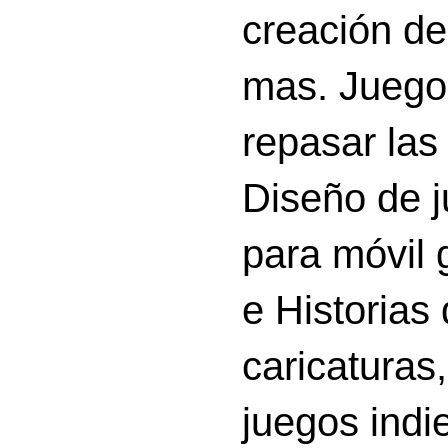
creación d
mas. Juego
repasar las 
Diseño de 
para móvil g
e Historias
caricatura
juegos indi