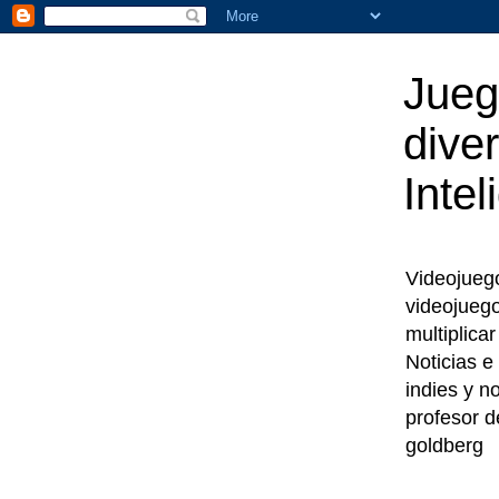
Jueg
diver
Intel
Videojuegos
videojueg
multiplica
Noticias e
indies y n
profesor d
goldberg