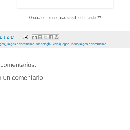
O sera el spinner mas dificil del mundo ??
e 01, 2017
egos
,
juegos colombianos
,
tecnología
,
videojuegos
,
videojuegos colombianos
comentarios:
r un comentario