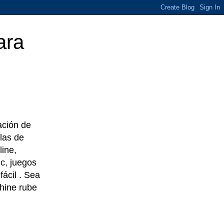
ara
eación de
las de
line,
c, juegos
ácil . Sea
chine rube