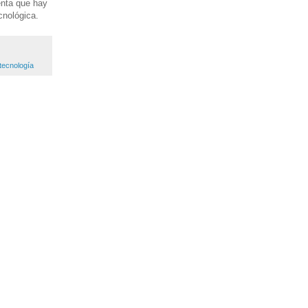
enta que hay
cnológica.
tecnología