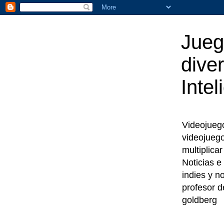
Jueg
diver
Intel
Videojuegos
videojueg
multiplica
Noticias e
indies y n
profesor d
goldberg