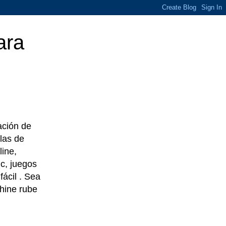
ara
eación de
las de
line,
c, juegos
ácil . Sea
chine rube