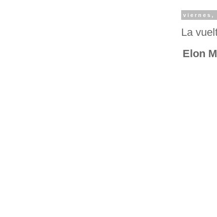
viernes,
La vuel
Elon M