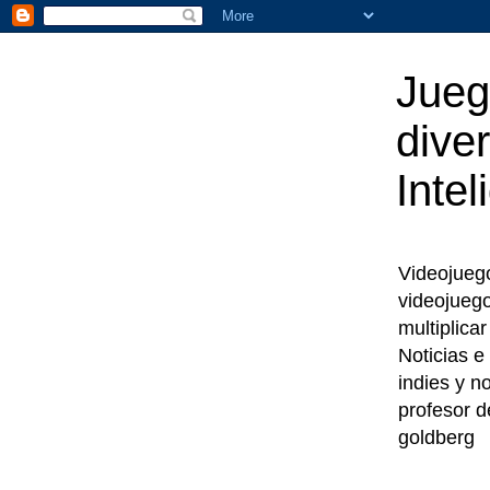
Jueg
diver
Intel
Videojuegos
videojueg
multiplica
Noticias e
indies y n
profesor d
goldberg