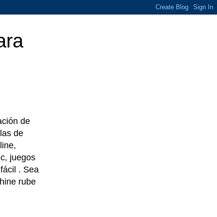
ara
eación de
las de
line,
c, juegos
ácil . Sea
chine rube