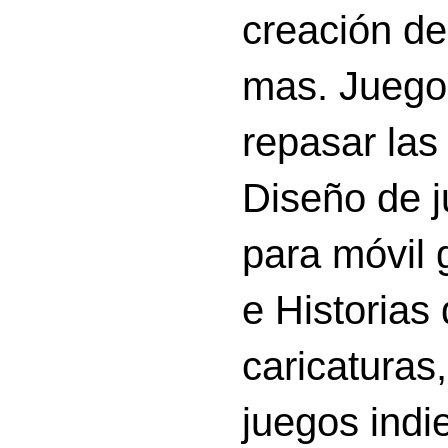
creación d
mas. Juego
repasar las 
Diseño de 
para móvil g
e Historias
caricatura
juegos indi