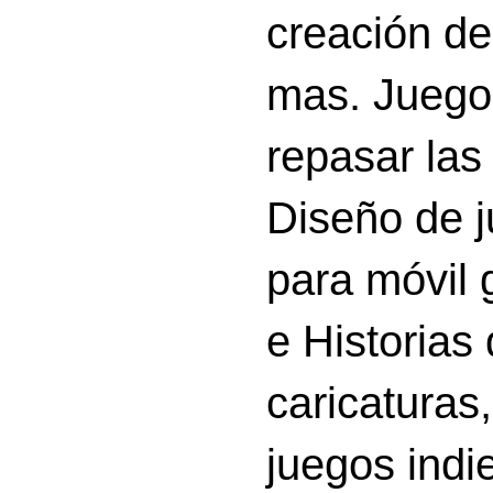
creación d
mas. Juego
repasar las 
Diseño de 
para móvil g
e Historias
caricatura
juegos indi