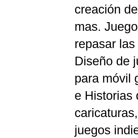
creación d
mas. Juego
repasar las 
Diseño de 
para móvil g
e Historias
caricatura
juegos indi