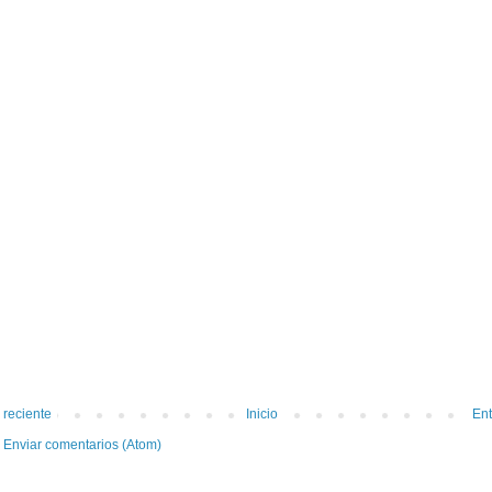
 reciente
Inicio
Ent
:
Enviar comentarios (Atom)