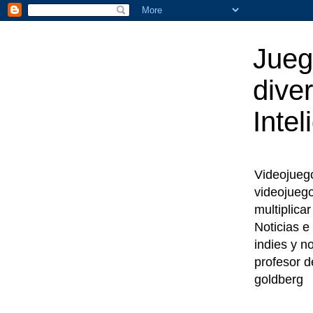
Jueg
diver
Intel
Videojuegos
videojueg
multiplica
Noticias e
indies y n
profesor d
goldberg