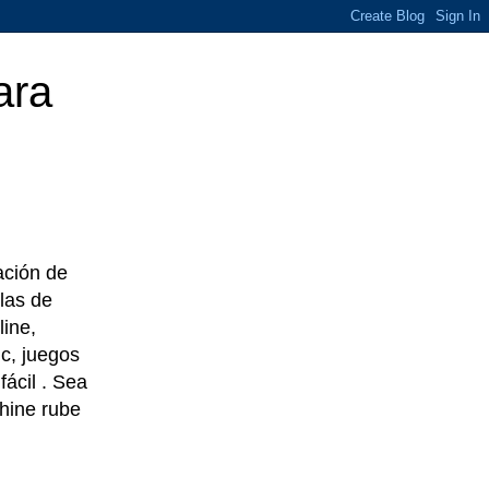
ara
eación de
las de
line,
c, juegos
ácil . Sea
chine rube