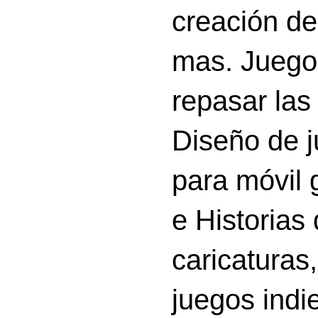
creación d
mas. Juego
repasar las 
Diseño de 
para móvil g
e Historias
caricatura
juegos indi