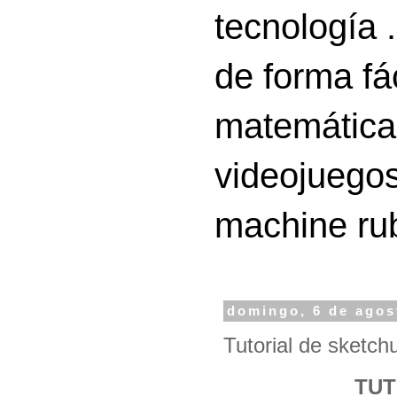
tecnología 
de forma fá
matemáticas
videojuegos
machine ru
domingo, 6 de agos
Tutorial de sketchu
TUT