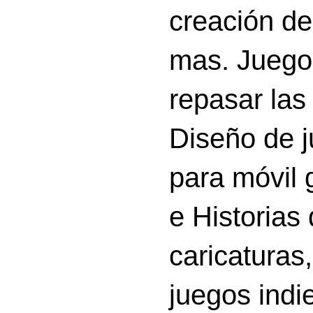
creación d
mas. Juego
repasar las 
Diseño de 
para móvil g
e Historias
caricatura
juegos indi