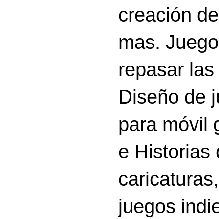
creación d
mas. Juego
repasar las 
Diseño de 
para móvil g
e Historias
caricatura
juegos indi