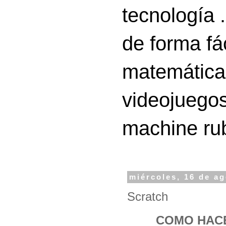
tecnología 
de forma fá
matemáticas
videojuegos
machine ru
miércoles, 16 de a
Scratch
COMO HAC