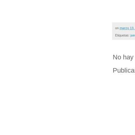
on
marzo 13,
Etiquetas:
ju
No hay 
Publica