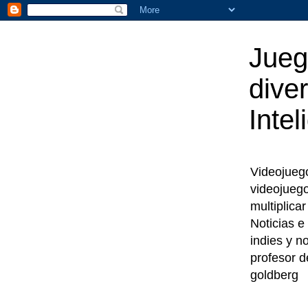
Jueg
diver
Intel
Videojuegos
videojueg
multiplica
Noticias e
indies y n
profesor d
goldberg