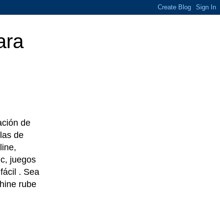
ara
eación de
las de
line,
c, juegos
ácil . Sea
chine rube