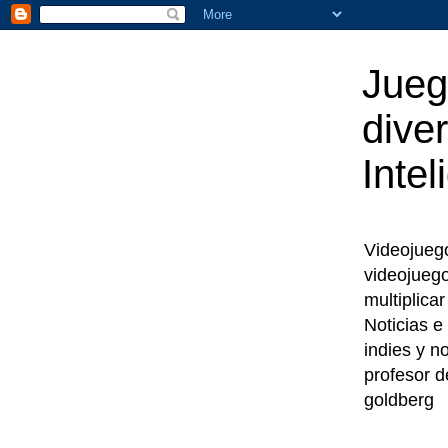
Jueg
diver
Intel
Videojuegos
videojueg
multiplica
Noticias e
indies y n
profesor d
goldberg