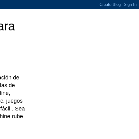
ara
eación de
las de
line,
c, juegos
ácil . Sea
chine rube