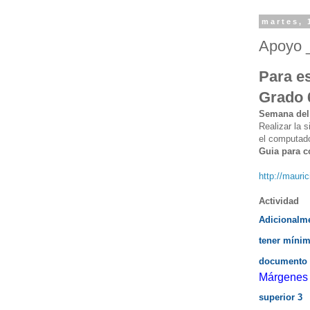
martes, 
Apoyo _
Para e
Grado 
Semana del 
Realizar la s
el computado
Guia para c
http://mauri
Actividad
Adicionalme
tener mínim
documento p
Márgenes
superior 3