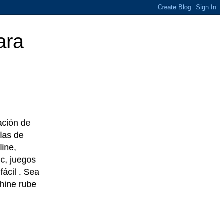
ara
eación de
las de
line,
c, juegos
ácil . Sea
chine rube