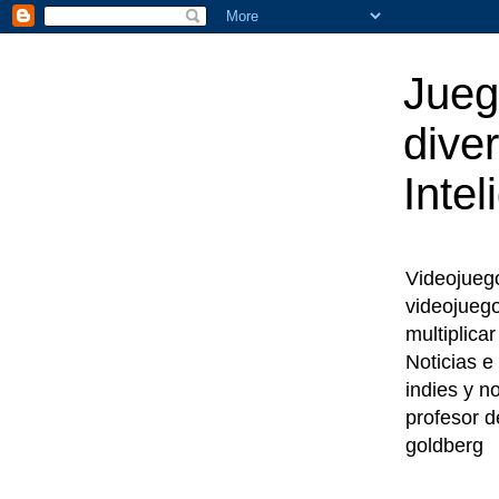
Jueg
diver
Intel
Videojuegos
videojueg
multiplica
Noticias e
indies y n
profesor d
goldberg