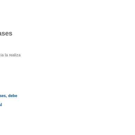
ases
ia la realiza
ases, debe
Al