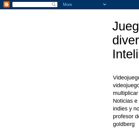
Jueg
diver
Intel
Videojuegos
videojueg
multiplica
Noticias e
indies y n
profesor d
goldberg