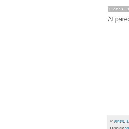
jueves, 
Al pare
on
agosto 31
Etiquetas:
ca