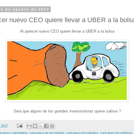
31 de agosto de 2017
cer nuevo CEO quiere llevar a UBER a la bols
Al parecer nuevo CEO quiere llevar a UBER a la bolsa
Sera que alguno de los grandes inversionistas quiere salirse ?
, 2017
ricatura colombiana
,
caricatura de tecnología
,
caricatura tecnologica
,
caricatura tecnológica
,