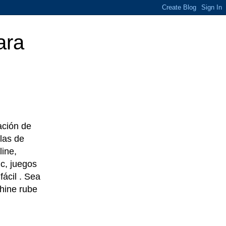
ara
eación de
las de
line,
c, juegos
ácil . Sea
chine rube