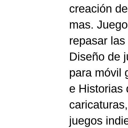
creación d
mas. Juego
repasar las 
Diseño de 
para móvil g
e Historias
caricatura
juegos indi