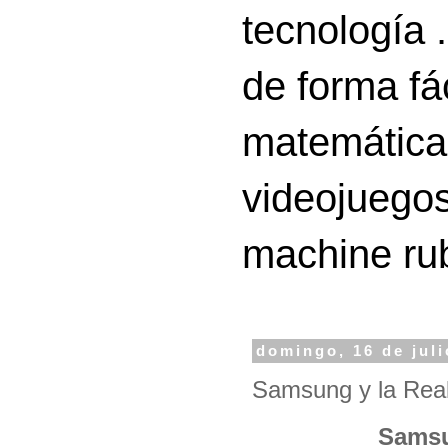
tecnología 
de forma fá
matemáticas
videojuegos
machine ru
domingo, 16 de juli
Samsung y la Real
Samsu