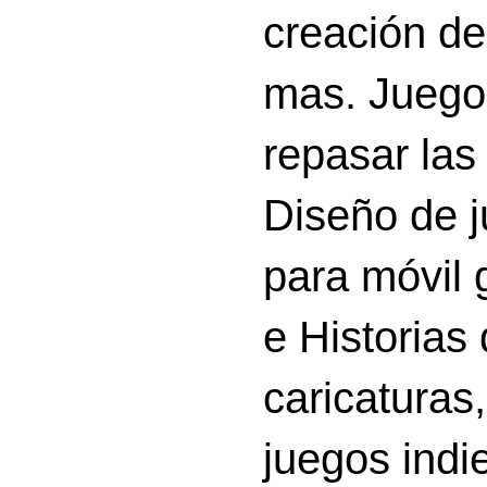
creación d
mas. Juego
repasar las 
Diseño de 
para móvil g
e Historias
caricatura
juegos indi