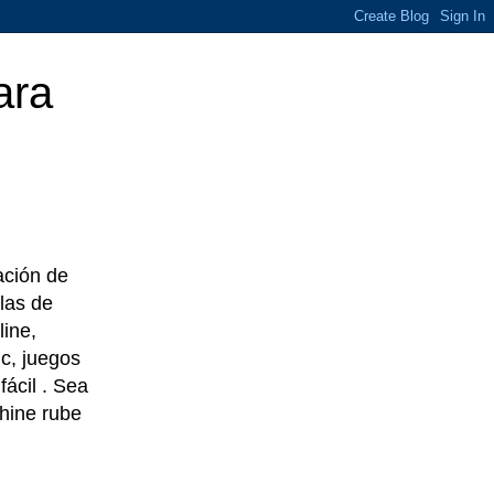
ara
eación de
las de
line,
c, juegos
ácil . Sea
chine rube