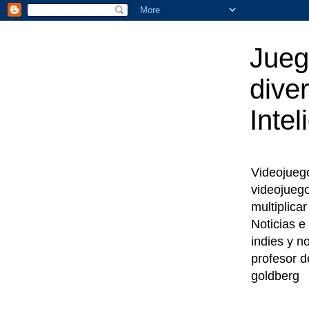
Jueg
diver
Intel
Videojuegos
videojueg
multiplica
Noticias e
indies y n
profesor d
goldberg